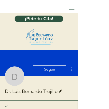
¡Pide tu Cita!
Más acciones
Seguir
Dr. Luis Bernardo Trujill
Escritor
Dr. Luis Bernardo Trujillo