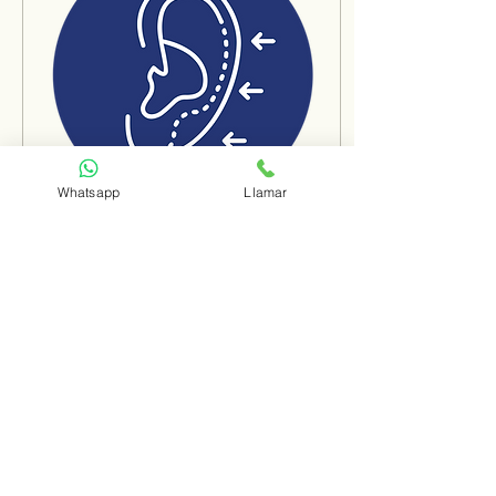
Whatsapp
Llamar
25 mar 2022
∙
2
min
OTOPLASTIA
Orejas prominentes,
grandes o en pantalla, son
causa de disconformidad,
complejos y apodos en
muchos niños y niñas
desde su ingreso ...
491
0
2