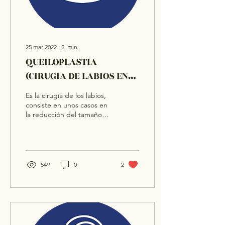
25 mar 2022
∙
2
min
QUEILOPLASTIA
(CIRUGIA DE LABIOS EN
CARA)
Es la cirugía de los labios,
consiste en unos casos en
la reducción del tamaño
de los mismos,
principalmente en
pacientes de raza negra,...
549
0
2